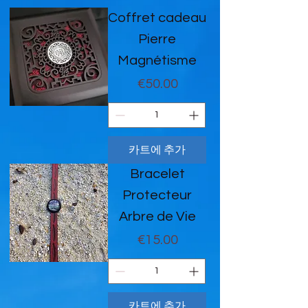
Coffret cadeau
Pierre
Magnétisme
가격
€50.00
카트에 추가
Bracelet
Protecteur
Arbre de Vie
가격
€15.00
카트에 추가