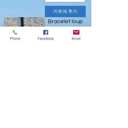
카트에 추가
Bracelet loup
Blanc & Noir
Phone
Facebook
Email
가격
€15.00
카트에 추가
Bracelet
protecteur
Loup Black §
White
가격
€15.00