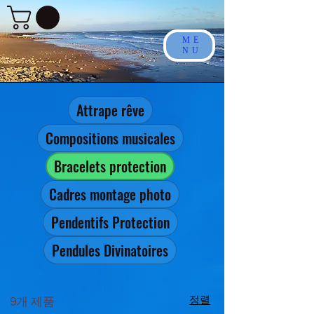
ME
NU
Attrape rêve
Compositions musicales
Bracelets protection
Cadres montage photo
Pendentifs Protection
Pendules Divinatoires
정렬
9개 제품