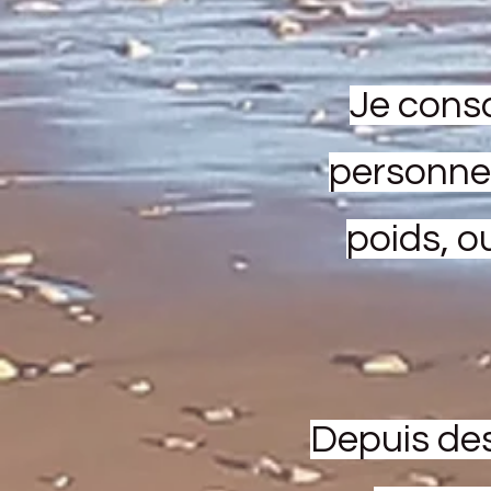
Je consa
personne 
poids, o
Depuis des