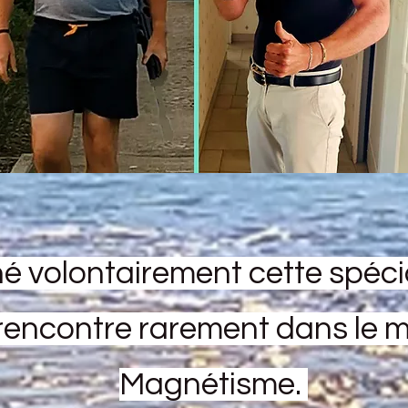
hé volontairement cette spéci
 rencontre rarement dans le m
Magnétisme.