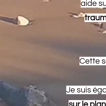
aide su
traum
Cette s
Je suis é
sur le pla