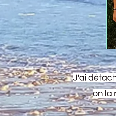
J'ai détac
on la