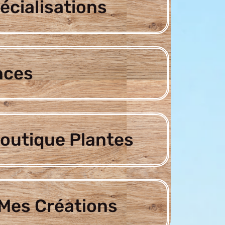
écialisations
nces
outique Plantes
Mes Créations