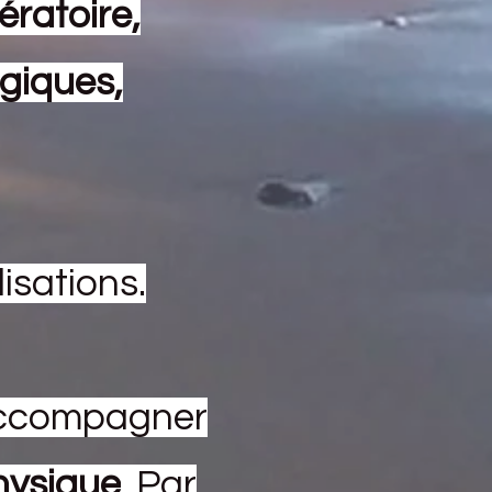
ératoire,
giques,
isations.
 accompagner
physique
. Par