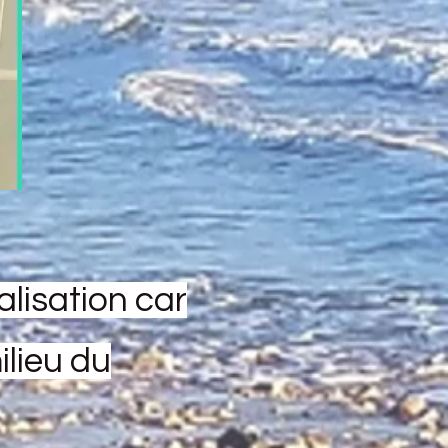
alisation car
ilieu du