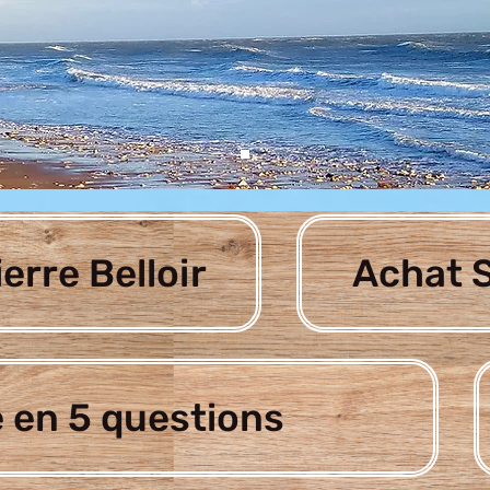
ierre Belloir
Achat S
 en 5 questions