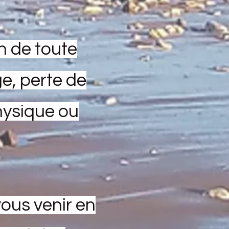
n de toute
e, perte de
physique ou
ous venir en