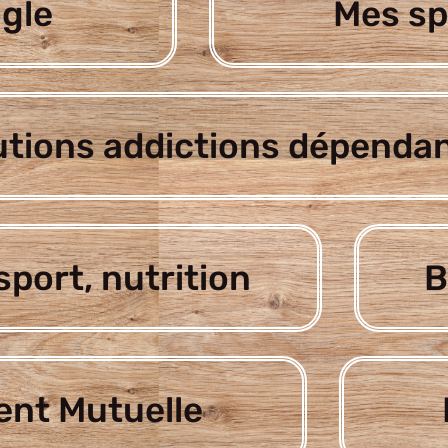
gle
Mes sp
utions addictions dépenda
sport, nutrition
B
nt Mutuelle