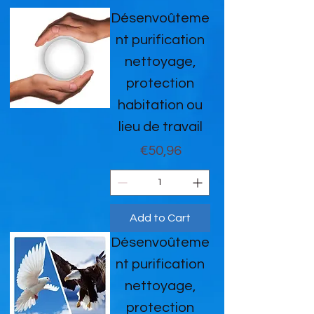
Désenvoûteme
nt purification
nettoyage,
protection
habitation ou
lieu de travail
Price
€50,96
Add to Cart
Désenvoûteme
nt purification
nettoyage,
protection