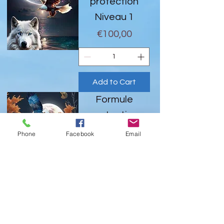
protection
Niveau 1
Price
€100,00
Add to Cart
Formule
protection
niveau 2
Phone
Facebook
Email
Price
€200,00
Add to Cart
Formule