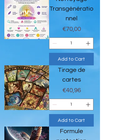
Transgénératio
nnel
Price
€70,00
Add to Cart
Tirage de
cartes
Price
€40,96
Add to Cart
Formule