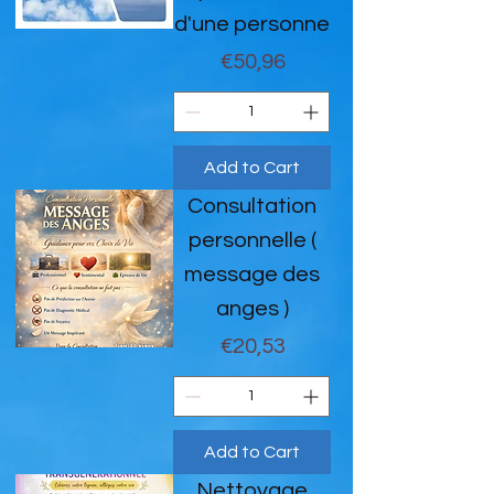
d'une personne
Price
€50,96
Add to Cart
Consultation
personnelle (
message des
anges )
Price
€20,53
Add to Cart
Nettoyage