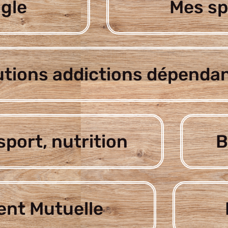
gle
Mes sp
utions addictions dépenda
sport, nutrition
B
nt Mutuelle