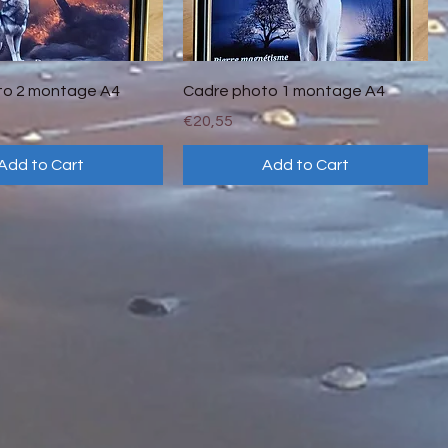
Quick View
Quick View
to 2 montage A4
Cadre photo 1 montage A4
Price
€20,55
Add to Cart
Add to Cart