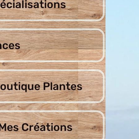
écialisations
nces
outique Plantes
Mes Créations