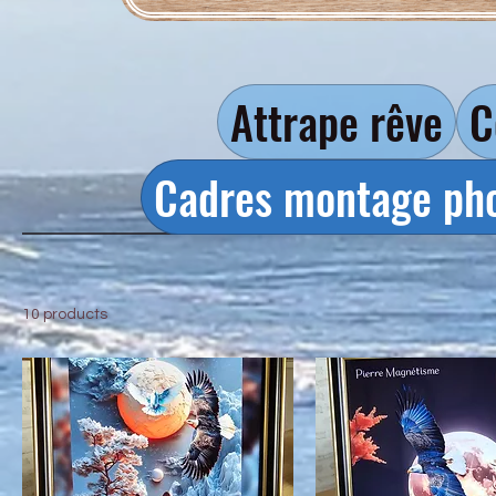
Attrape rêve
C
Cadres montage ph
10 products