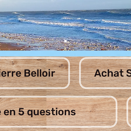
ierre Belloir
Achat S
 en 5 questions