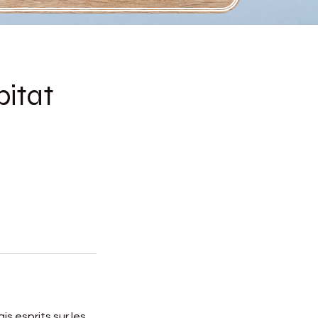
bitat
s esprits sur les