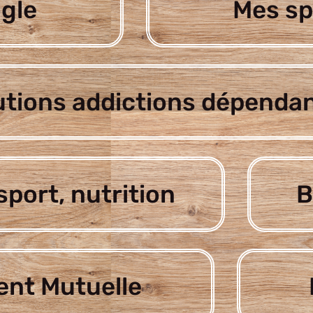
gle
Mes sp
utions addictions dépenda
sport, nutrition
B
nt Mutuelle