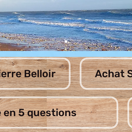
ierre Belloir
Achat S
 en 5 questions