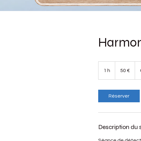
Harmoni
50
euros
1 h
1
50 €
Réserver
Description du 
Séance de détectio