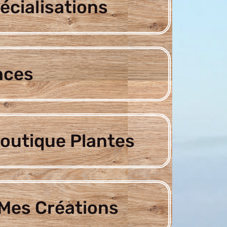
écialisations
nces
outique Plantes
Mes Créations