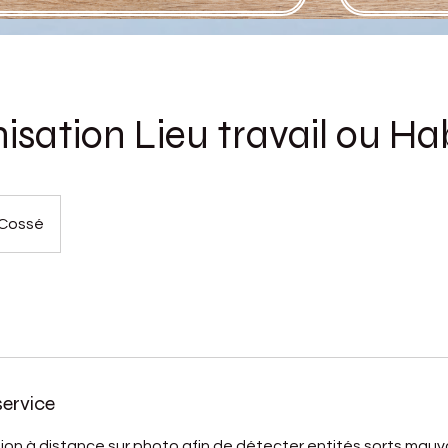
sation Lieu travail ou Ha
Cossé
service
n à distance sur photo afin de détecter entités sorts mauvai