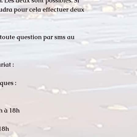
 Les deux sont possibles. Si
audra pour cela effectuer deux
r toute question par sms au
iat :
ques :
h à 18h
 18h