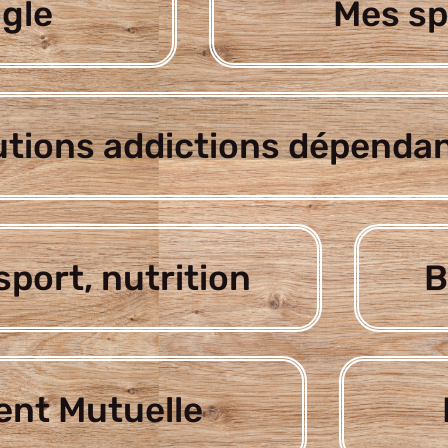
gle
Mes sp
utions addictions dépenda
sport, nutrition
B
nt Mutuelle