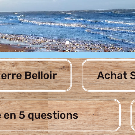
ierre Belloir
Achat S
 en 5 questions