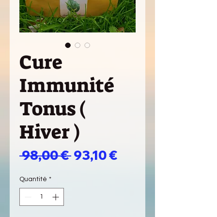
Cure
Immunité
Tonus (
Hiver )
Prix
Prix
 98,00 € 
93,10 €
original
promotionnel
Quantité
*