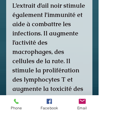
L’extrait d’ail noir stimule
également l’immunité et
aide à combattre les
infections. Il augmente
l’activité des
macrophages, des
cellules de la rate. Il
stimule la prolifération
des lymphocytes T et
augmente la toxicité des
lymphocytes pour les
cellules cancéreuses.
Phone
Facebook
Email
Sirop Biocalmil :