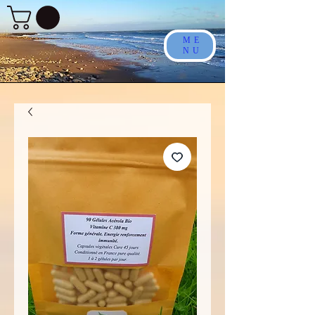
ME
NU