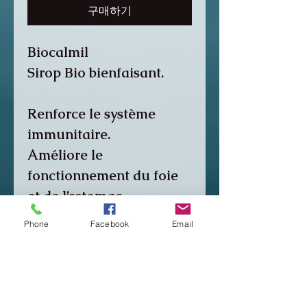
구매하기
Biocalmil
Sirop Bio bienfaisant.
Renforce le système
immunitaire.
Améliore le
fonctionnement du foie
et de l’estomac.
Favorise la circulation du
Phone
Facebook
Email
sang.
Anti viral. Antiseptique.
Composition :