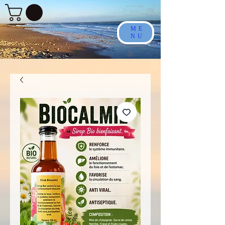
ME
NU