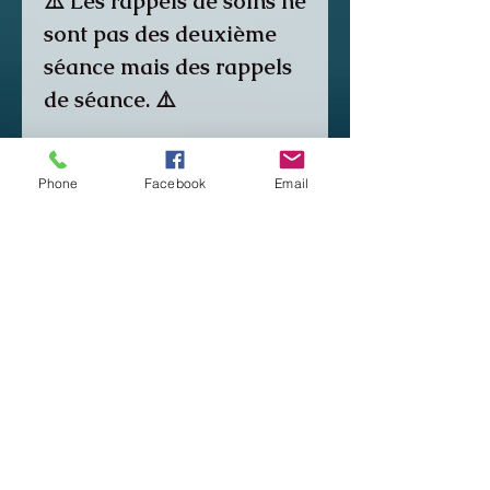
⚠️ Les rappels de soins ne
sont pas des deuxième
séance mais des rappels
de séance. ⚠️
Ma méthode
Phone
Facebook
Email
d'application est basée
sur la réaction humaine
sur des années de
pratique et non sur ma
décision personnelle ou
sur une méthode
existante.
Cependant c'est