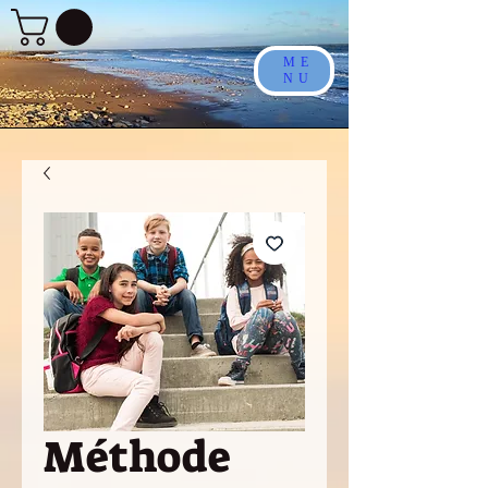
ME
NU
Méthode