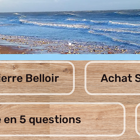
ierre Belloir
Achat S
 en 5 questions