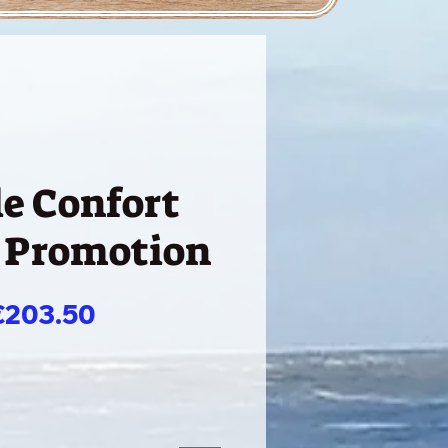
e Confort
 Promotion
일
할
€203.50
반
인
가
가