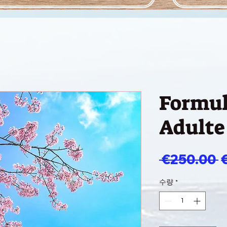
Formul
Adulte
 €250.00 
수량
*