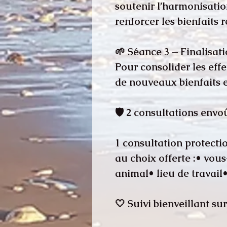
soutenir l’harmonisatio
renforcer les bienfaits r
🌱 Séance 3 – Finalisat
Pour consolider les effe
de nouveaux bienfaits et
🛡️ 2 consultations env
1 consultation protecti
au choix offerte :• vo
animal• lieu de travail
🤍 Suivi bienveillant su