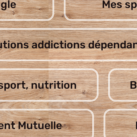
gle
Mes sp
utions addictions dépenda
sport, nutrition
B
nt Mutuelle