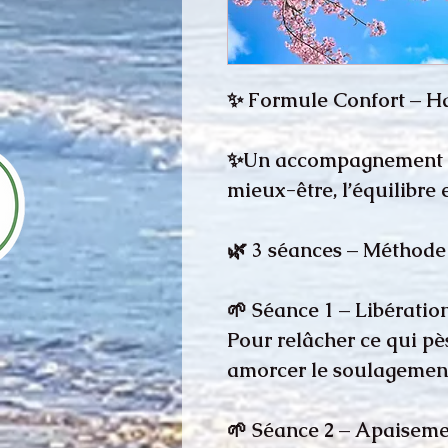
✨ Formule Confort – H
✨Un accompagnement co
mieux-être, l’équilibre 
🌿 3 séances – Méthode 
🌱 Séance 1 – Libératio
Pour relâcher ce qui pès
amorcer le soulagemen
🌱 Séance 2 – Apaiseme