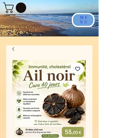
ME
NU