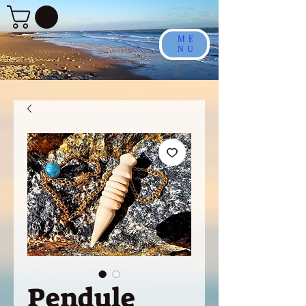
ME
NU
Pendule