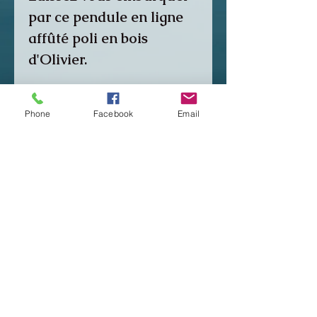
par ce pendule en ligne
affûté poli en bois
d'Olivier.
Tous les pendules sont
Phone
Facebook
Email
réalisés à la main par
Pierre Belloir. Envoi
Colissimo rapide ou
retrait sur place ! Chaque
pendule est unique,
suivant mon inspiration,
il n'y en aura pas deux
pareils !