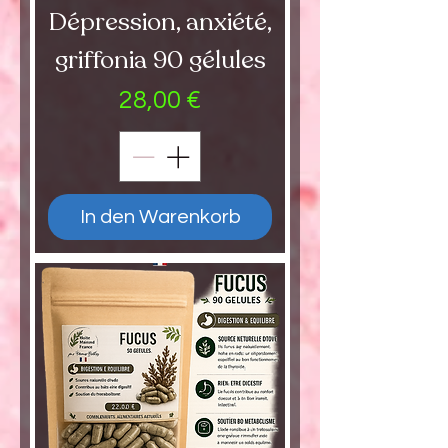
Dépression, anxiété,
griffonia 90 gélules
Preis
28,00 €
In den Warenkorb