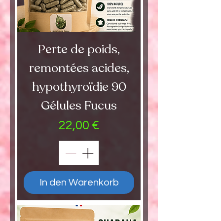
Perte de poids,
remontées acides,
hypothyroïdie 90
Gélules Fucus
Preis
22,00 €
In den Warenkorb