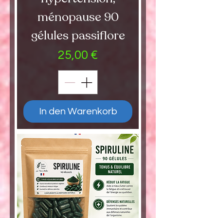
ménopause 90
gélules passiflore
Preis
25,00 €
In den Warenkorb