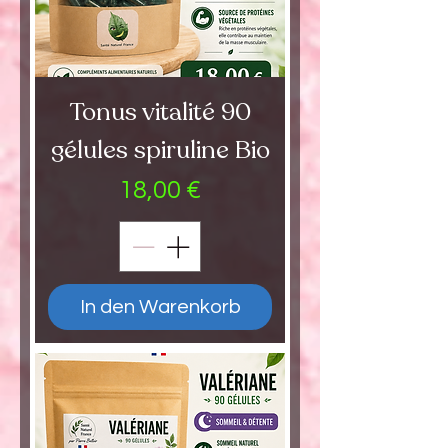
Tonus vitalité 90
gélules spiruline Bio
Preis
18,00 €
In den Warenkorb