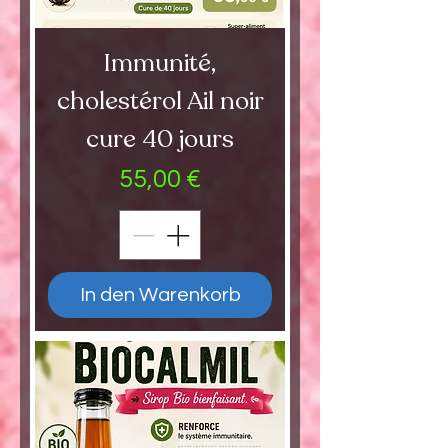
Immunité,
cholestérol Ail noir
cure 40 jours
Preis
55,00 €
In den Warenkorb