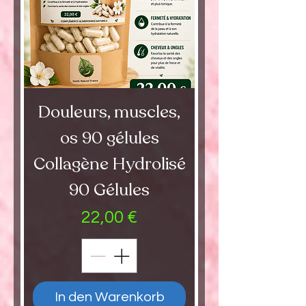
Douleurs, muscles,
os 90 gélules
Collagène Hydrolisé
90 Gélules
Preis
22,00 €
In den Warenkorb