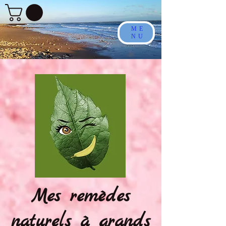
ME
NU
Mes remèdes
naturels à grands