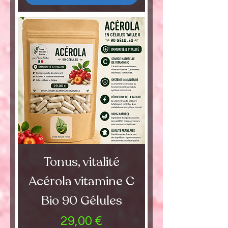
Tonus, vitalité
Acérola vitamine C
Bio 90 Gélules
Preis
29,00 €