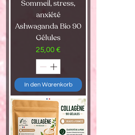
Sommeil, stress,
anxiété
Ashwaganda Bio 90
Gélules
Preis
25,00 €
In den Warenkorb