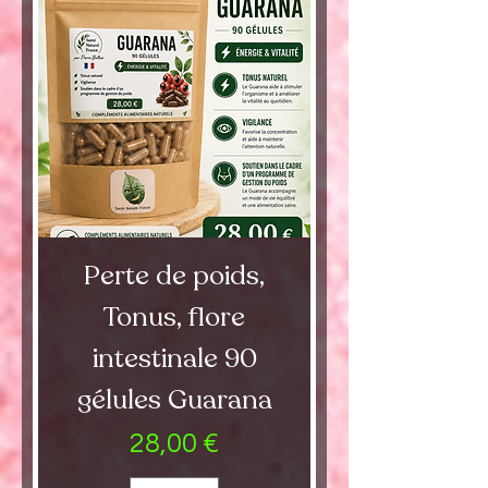
Perte de poids,
Tonus, flore
intestinale 90
gélules Guarana
Preis
28,00 €