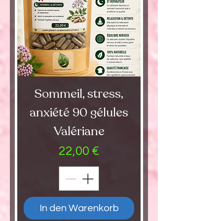
Sommeil, stress,
anxiété 90 gélules
Valériane
Preis
22,00 €
In den Warenkorb