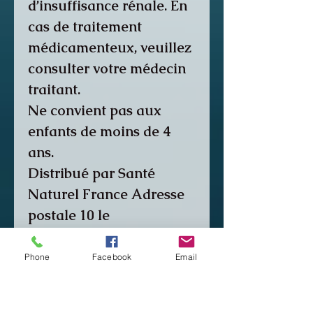
d’insuffisance rénale. En
cas de traitement
médicamenteux, veuillez
consulter votre médecin
traitant.
Ne convient pas aux
enfants de moins de 4
ans.
Distribué par Santé
Naturel France Adresse
postale
10 le
Charbonneau 49120
Cossé D’Anjou RCS
Phone
Facebook
Email
517852646