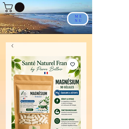
ME
NU