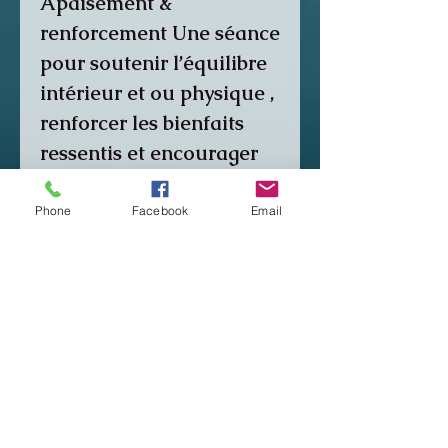
Apaisement &
renforcement Une séance
pour soutenir l’équilibre
intérieur et ou physique ,
renforcer les bienfaits
ressentis et encourager
une stabilité durable.
Phone
Facebook
Email
🤍 Suivi bienveillant sur 3
semaines inclus
Pour accompagner le
processus et favoriser
l’intégration des ressentis
dans le temps.