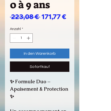
0 à 9 ans
Standardpreis
Sale-
 223,08 € 
171,77 €
Preis
Anzahl
*
In den Warenkorb
Sofortkauf
✨ Formule Duo –
Apaisement & Protection
✨