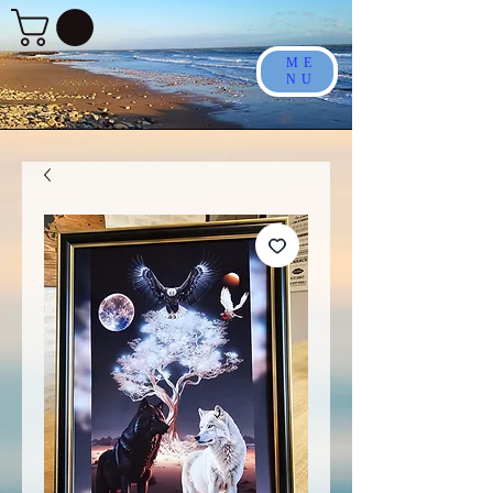
ME
NU