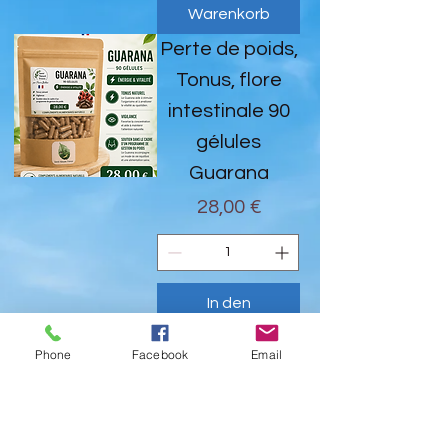
Warenkorb
Perte de poids,
Tonus, flore
intestinale 90
gélules
Guarana
Preis
28,00 €
In den
Warenkorb
Phone
Facebook
Email
Perte de poids,
remontées
acides,