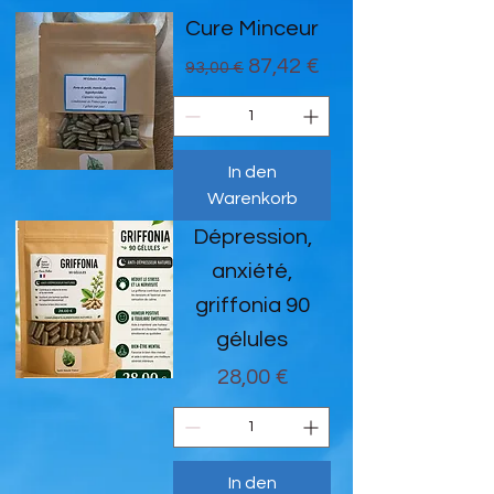
Cure Minceur
Standardpreis
Sale-Preis
87,42 €
93,00 €
In den
Warenkorb
Dépression,
anxiété,
griffonia 90
gélules
Preis
28,00 €
In den