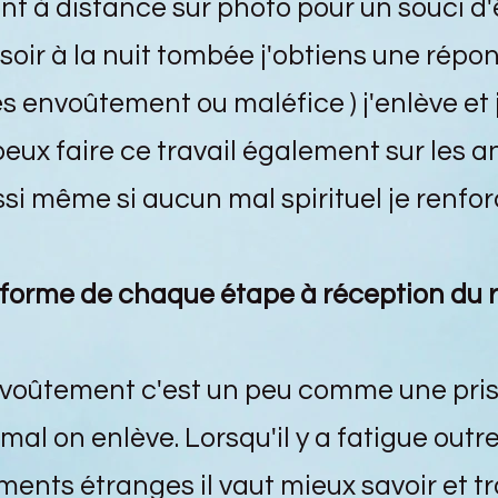
t à distance sur photo pour un souci d'
 soir à la nuit tombée j'obtiens une répon
tés envoûtement ou maléfice ) j'enlève et
 peux faire ce travail également sur les
si même si aucun mal spirituel je renfor
nforme de chaque étape à réception du 
nvoûtement c'est un peu comme une pri
i mal on enlève. Lorsqu'il y a fatigue out
nts étranges il vaut mieux savoir et tra