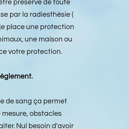
être préservé de toute
se par la radiesthésie (
 je place une protection
 animaux, une maison ou
ce votre protection.
règlement.
se de sang ça permet
re mesure, obstacles
iter. Nul besoin d'avoir