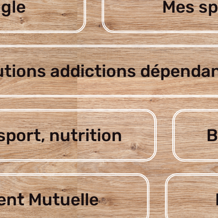
gle
Mes sp
utions addictions dépenda
sport, nutrition
B
nt Mutuelle