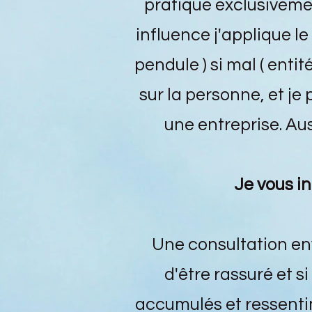
pratique exclusivemen
influence j'applique le
pendule ) si mal ( enti
sur la personne, et je
une entreprise. Aus
Je vous i
Une consultation e
d'être rassuré et s
accumulés et ressentime