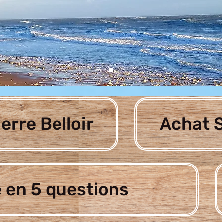
ierre Belloir
Achat S
Acerca de
 en 5 questions