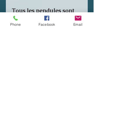
Tous les pendules sont
réalisés à la main par
Phone
Facebook
Email
Pierre Belloir. Envoi
Colissimo rapide ou
retrait sur place ! Chaque
pendule est unique,
suivant mon inspiration,
il n'y en aura pas deux
pareils !
©2019 by Pierre Magnétisme. Proudly
created with Wix.com
Mentions Légales