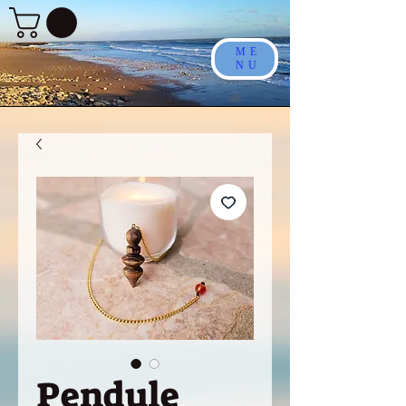
ME
NU
Pendule