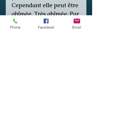
Cependant elle peut être
abîmée. Très abîmée. Par
différentes atteintes
Phone
Facebook
Email
naturelles. Au cours
d'une consultation
envoûtement j'ai accès à
la protection personnelle
de la personne et je peux
la mettre à jour
autrement dit la
restaurer à son état
d'origine. Même si il n'y a
pas envoûtement magie
noire. Ce qui est
également une action