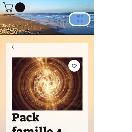
ME
NU
Pack
famille 4