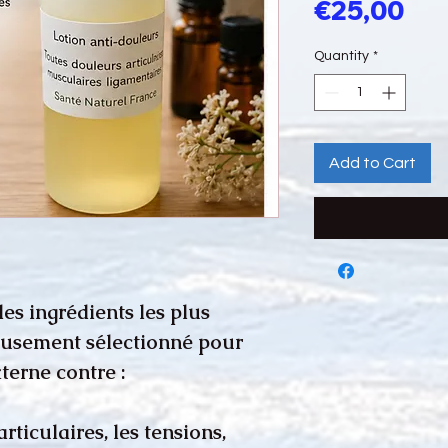
Pri
€25,00
Quantity
*
Add to Cart
les ingrédients les plus
neusement sélectionné pour
terne contre :
ticulaires, les tensions,