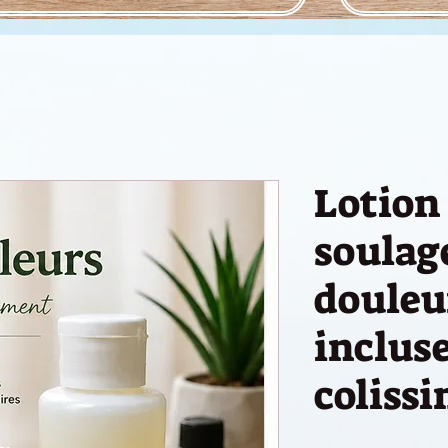
Lotion
soula
douleur
incluse
coliss