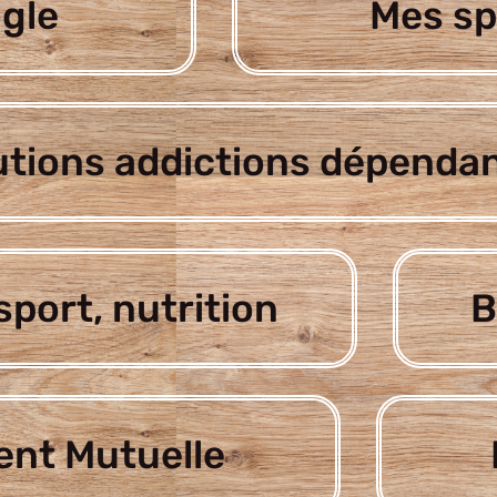
gle
Mes sp
utions addictions dépenda
sport, nutrition
B
nt Mutuelle