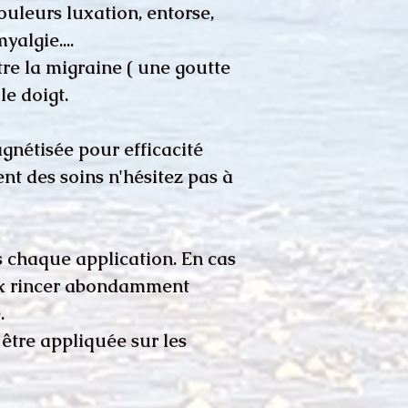
douleurs luxation, entorse,
yalgie....
tre la migraine ( une goutte
e doigt.
nétisée pour efficacité
t des soins n'hésitez pas à
s chaque application. En cas
ux rincer abondamment
.
 être appliquée sur les