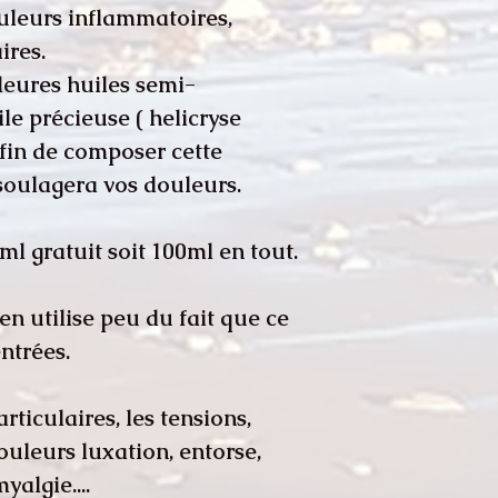
leurs inflammatoires,
ires.
lleures huiles semi-
le précieuse ( helicryse
afin de composer cette
soulagera vos douleurs.
ml gratuit soit 100ml en tout.
n utilise peu du fait que ce
ntrées.
ticulaires, les tensions,
douleurs luxation, entorse,
yalgie....