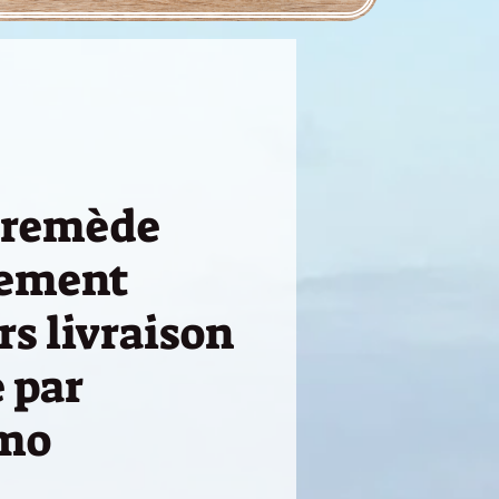
 remède
gement
s livraison
 par
imo