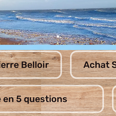
ierre Belloir
Achat S
 en 5 questions