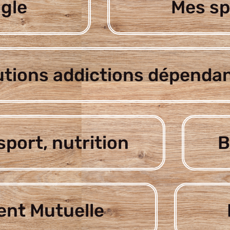
gle
Mes sp
utions addictions dépenda
sport, nutrition
B
nt Mutuelle