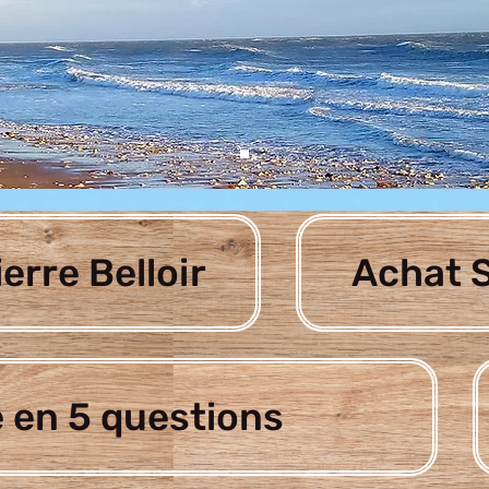
ierre Belloir
Achat S
 en 5 questions