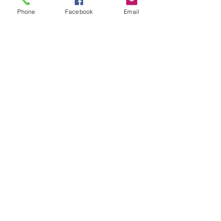
protection et au soutien
Phone
Facebook
Email
énergétique, dans une
approche respectueuse
et bienveillante.
🤍 Suivi inclus sur 3
semaines
Pour accompagner le
processus et soutenir
l’intégration des ressentis
dans la durée.
📩 Renseignements &
rendez-vous en message