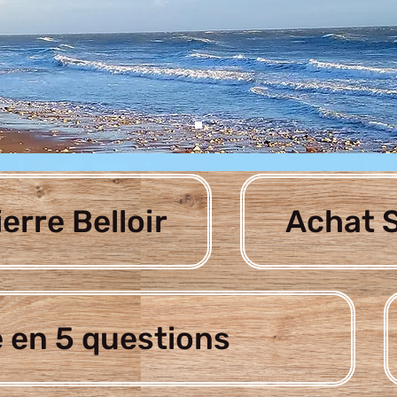
ierre Belloir
Achat S
 en 5 questions