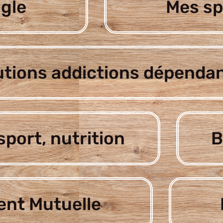
gle
Mes sp
utions addictions dépenda
sport, nutrition
B
nt Mutuelle