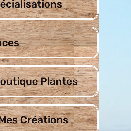
écialisations
nces
outique Plantes
Mes Créations