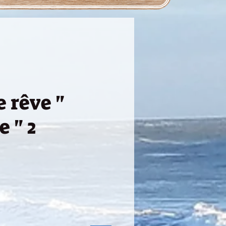
 rêve "
e " 2
ce