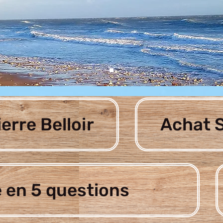
ierre Belloir
Achat S
 en 5 questions