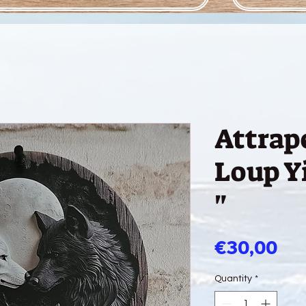
Attrape
Loup Y
"
Pri
€30,00
Quantity
*