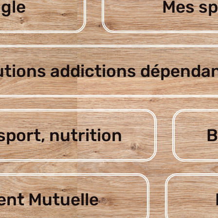
gle
Mes sp
utions addictions dépenda
sport, nutrition
B
nt Mutuelle