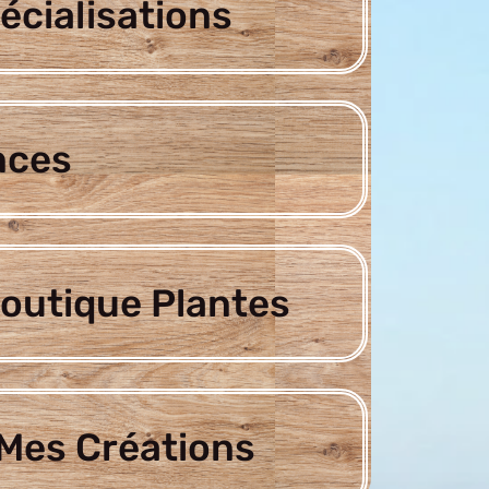
écialisations
nces
outique Plantes
Mes Créations