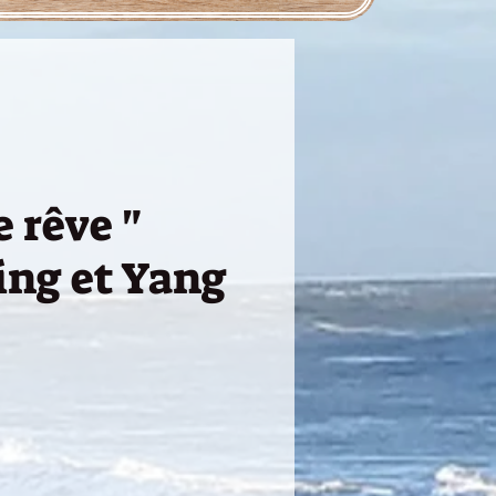
 rêve "
ing et Yang
ce