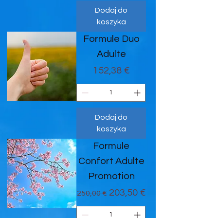
Dodaj do
koszyka
Formule Duo
Adulte
Cena
152,38 €
Dodaj do
koszyka
Formule
Confort Adulte
Promotion
Regularna cena
Cena rabatowa
203,50 €
250,00 €