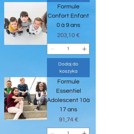
Formule
Confort Enfant
0 à 9 ans
Cena
203,10 €
Dodaj do
koszyka
Formule
Essentiel
Adolescent 10à
17 ans
Cena
91,74 €