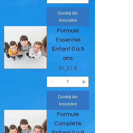
Dodaj do
koszyka
Formule
Essentiel
Enfant 0 à 9
ans
Cena
81,37 €
Dodaj do
koszyka
Formule
Complète
Enfant 0 à 9