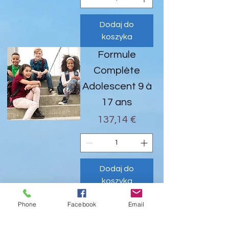
Dodaj do
koszyka
Formule
Complète
Adolescent 9 à
17 ans
Cena
137,14 €
Dodaj do
koszyka
Formule Duo
Phone
Facebook
Email
Adolescent 9 à