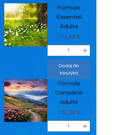
Formule
Essentiel
Adulte
Cena
101,62 €
Dodaj do
koszyka
Formule
Complète
Adulte
Cena
152,38 €