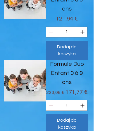
ans
Cena
121,94 €
Dodaj do
koszyka
Formule Duo
Enfant 0 à 9
ans
Regularna cena
Cena rabatowa
171,77 €
223,08 €
Dodaj do
koszyka