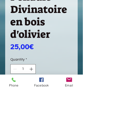
Divinatoire
en bois
d'olivier
Price
25,00€
Quantity
*
Add to Cart
Phone
Facebook
Email
Buy Now
Fabrication à la main