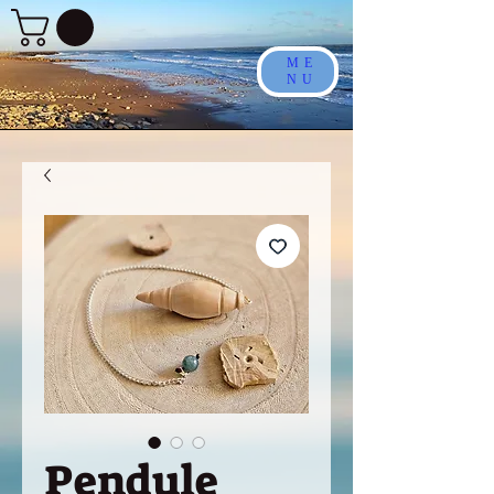
ME
NU
Pendule