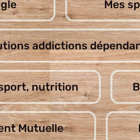
gle
Mes sp
utions addictions dépenda
sport, nutrition
B
nt Mutuelle