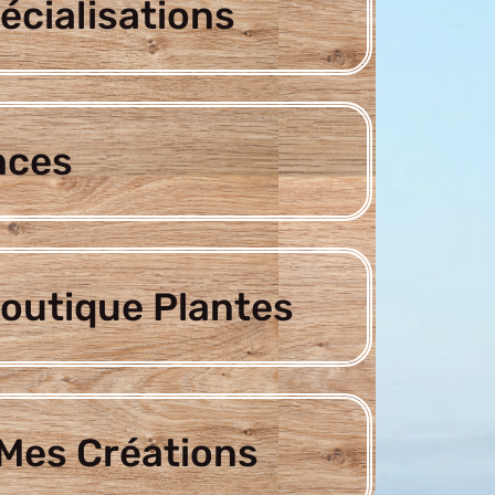
écialisations
nces
outique Plantes
Mes Créations