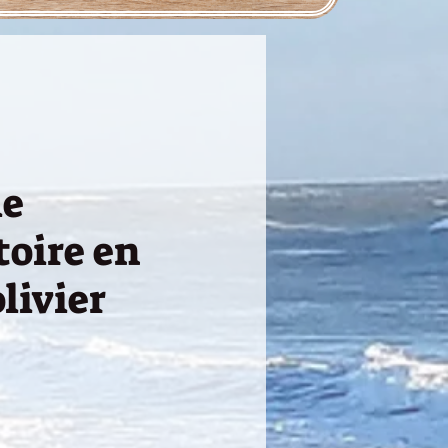
le
toire en
olivier
ezzo