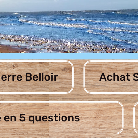
ierre Belloir
Achat S
 en 5 questions