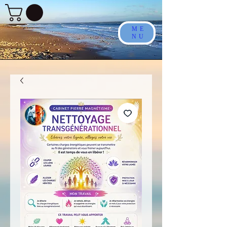
ME
NU