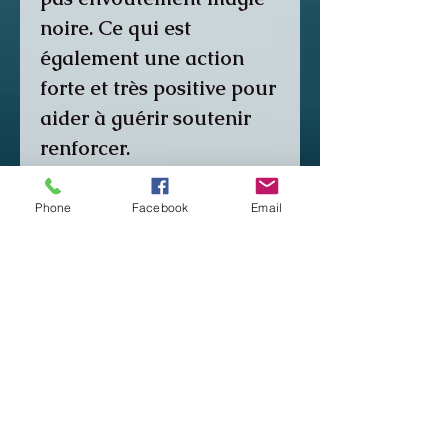
noire. Ce qui est
également une action
forte et très positive pour
aider à guérir soutenir
renforcer.
Mais ce n'est pas ma
Phone
Facebook
Email
protection. C'est mon
action sur votre
protection. Attention à
ceux qui vous disent
vous donner ou
administrer une
protection ça n'existe pas