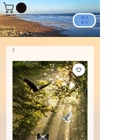
ME
NU