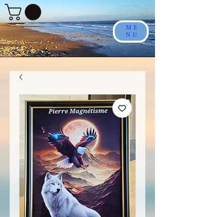
ME
NU