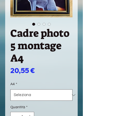
Cadre photo
5 montage
A4
Prezzo
20,55 €
A4
*
Quantità
*