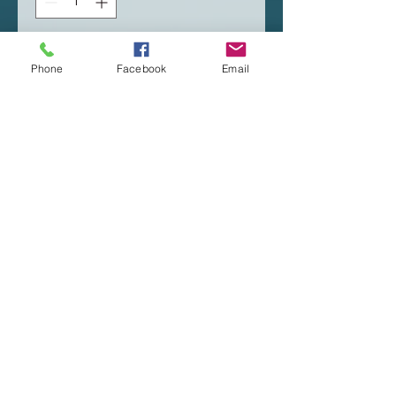
Aggiungi al carrello
Phone
Facebook
Email
Acquista ora
Deux modèles de cadre
au choix.
Noir Doré verre.
Bois plexi.
©2019 by Pierre Magnétisme. Proudly
created with Wix.com
Mentions Légales