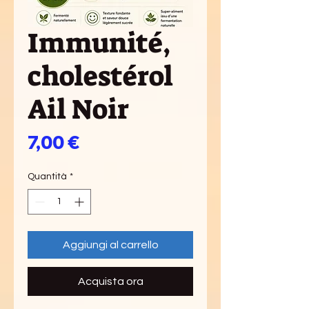
Immunité,
cholestérol
Ail Noir
Prezzo
7,00 €
Quantità
*
Aggiungi al carrello
Acquista ora