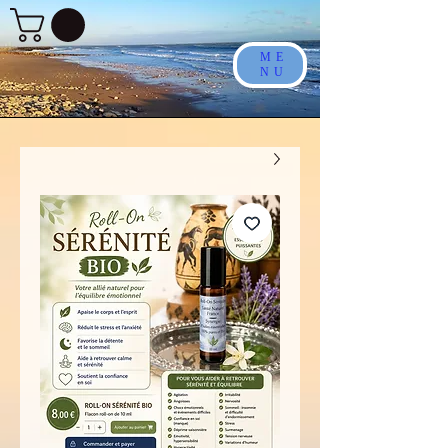
ME
NU