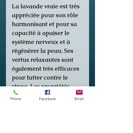
La lavande vraie est très
appréciée pour son rôle
harmonisant et pour sa
capacité à apaiser le
système nerveux et à
régénérer la peau. Ses
vertus relaxantes sont
également très efficaces
pour lutter contre le
stress. Les propriétés
apaisantes et traitantes
Phone
Facebook
Email
de la lavande sont
connues et depuis des
générations.