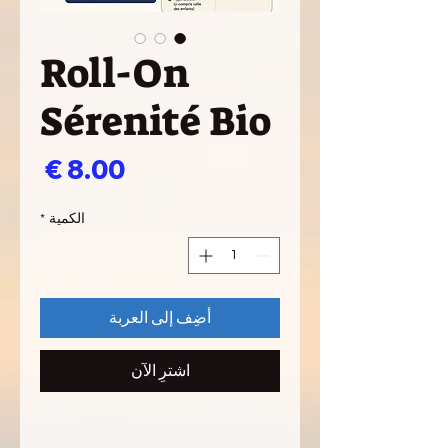
Roll-On
Sérenité Bio
السع
الكمية
*
أضِف إلى العربة
اشترِ الآن