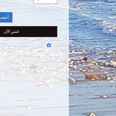
أضِف 
اشترِ الآن