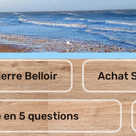
ierre Belloir
Achat S
 en 5 questions