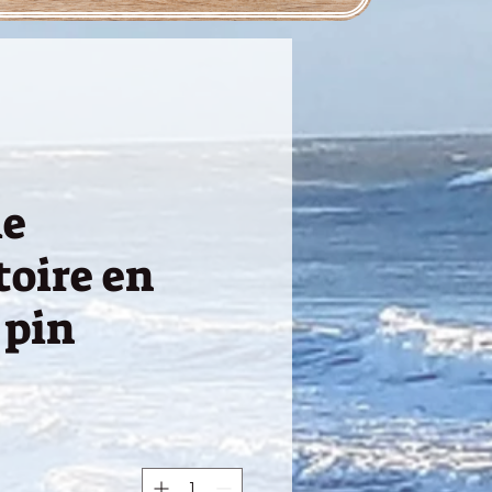
le
toire en
 pin