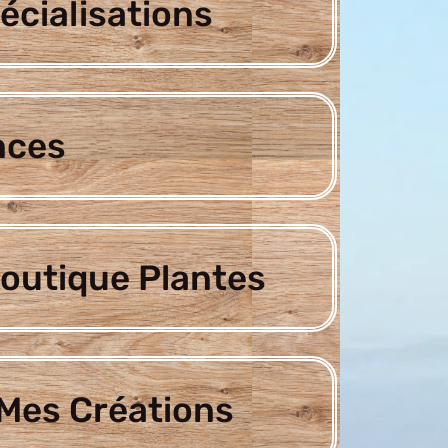
écialisations
nces
outique Plantes
Mes Créations