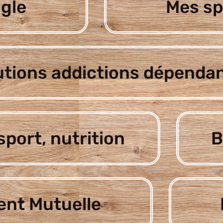
gle
Mes sp
utions addictions dépenda
sport, nutrition
B
nt Mutuelle