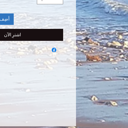
أضِف 
اشترِ الآن