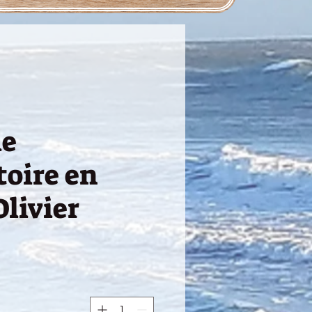
le
toire en
Olivier