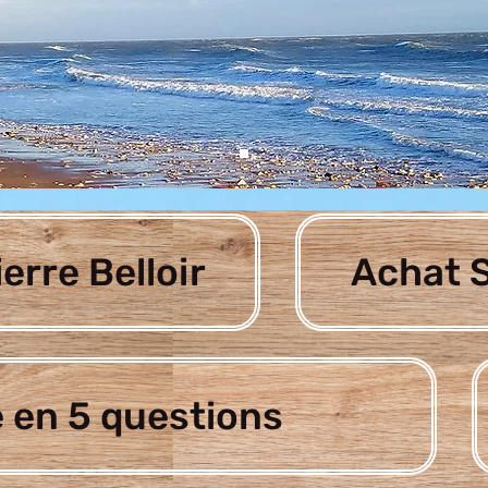
ierre Belloir
Achat S
 en 5 questions