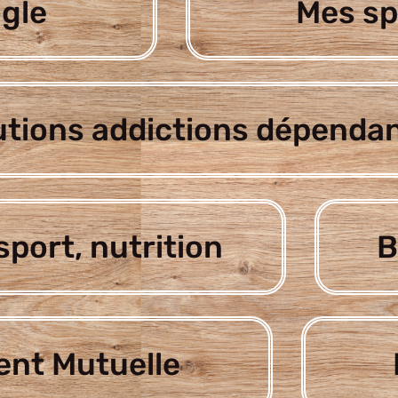
gle
Mes sp
utions addictions dépenda
sport, nutrition
B
nt Mutuelle