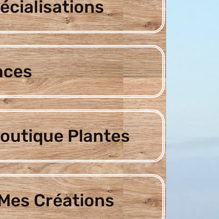
écialisations
nces
outique Plantes
Mes Créations