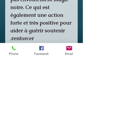
noire. Ce qui est
également une action
forte et très positive pour
aider à guérir soutenir
renforcer.
Mais ce n'est pas ma
Phone
Facebook
Email
protection. C'est mon
action sur votre
protection. Attention à
ceux qui vous disent
vous donner ou
administrer une
protection ça n'existe pas