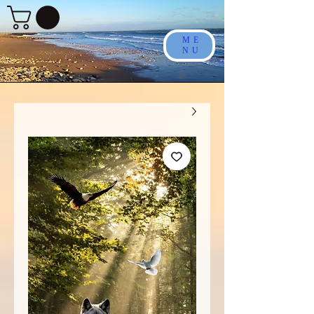
ME
NU