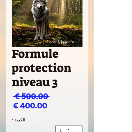
Formule
protection
niveau 3
سعر
 ‏500.00 € 
سعر
عادي
البيع
الكمية
*