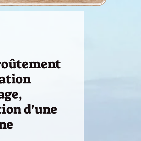
voûtement
cation
age,
tion d'une
ne