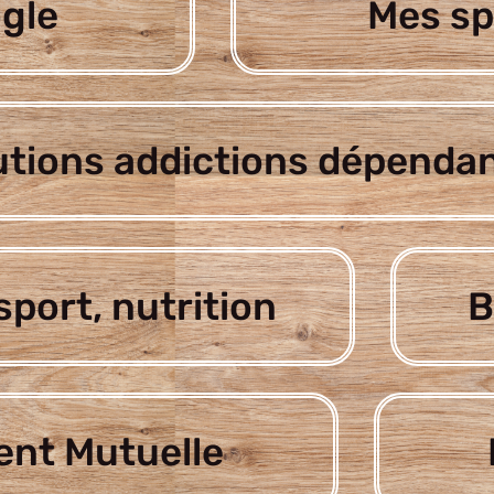
gle
Mes sp
utions addictions dépenda
sport, nutrition
B
nt Mutuelle