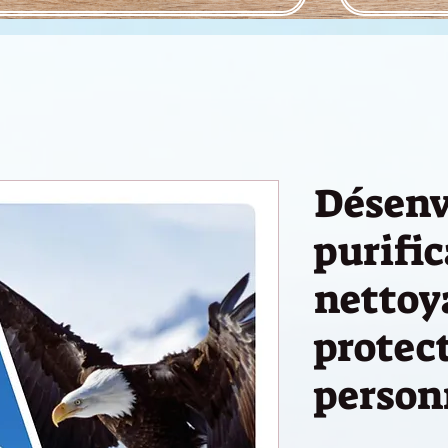
Désen
purifi
nettoy
protec
person