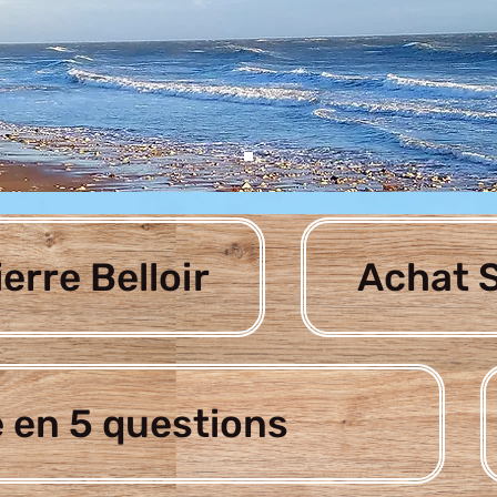
ierre Belloir
Achat S
 en 5 questions