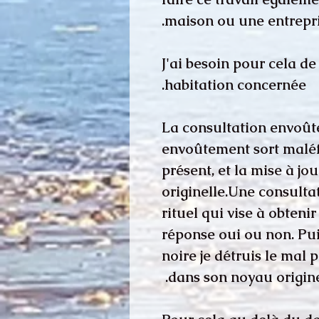
maison ou une entrepri
J'ai besoin pour cela d
habitation concernée.
La consultation envoût
envoûtement sort maléfi
présent, et la mise à jo
originelle.Une consult
rituel qui vise à obten
réponse oui ou non. Pui
noire je détruis le mal p
dans son noyau origine