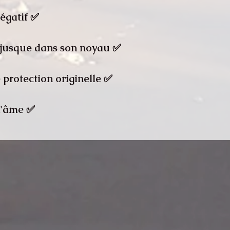
✅ Le résultat positif ou négatif.
✅ La destruction du mal jusque dans son noyau.
✅ La mise à jour de votre protection originelle.
✅ Un soin régénérant de l'âme.