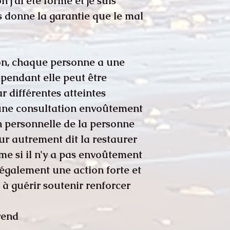
 j'ai été formé et je suis
s donne la garantie que le mal
on, chaque personne a une
ependant elle peut être
r différentes atteintes
'une consultation envoûtement
on personnelle de la personne
our autrement dit la restaurer
ême si il n'y a pas envoûtement
 également une action forte et
 à guérir soutenir renforcer.
nd :