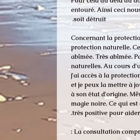
Pour cela au delà du don
entouré. Ainsi ceci nou
soit détruit.
Concernant la protecti
protection naturelle. C
abîmée. Très abîmée. Pa
naturelles. Au cours d
j'ai accès à la protecti
et je peux la mettre à j
à son état d'origine. M
magie noire. Ce qui est
très positive pour aider
La consultation compre