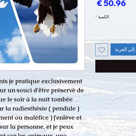
السعر
الكمية
*
إلى العربة
ts je pratique exclusivement
ur un souci d'être préservé de
ue le soir à la nuit tombée
r la radiesthésie ( pendule )
ment ou maléfice ) j'enlève et
sur la personne, et je peux
ent sur les animaux, une