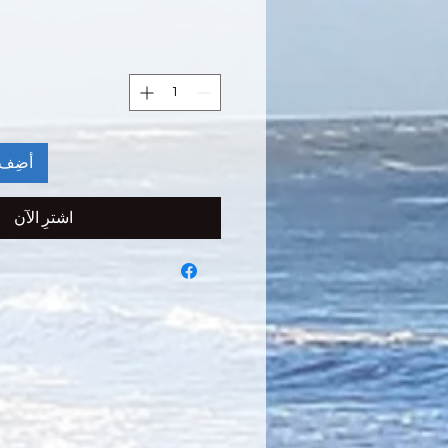
أضِف 
اشترِ الآن