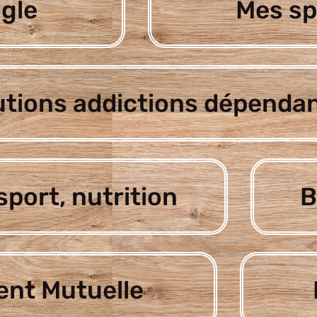
gle
Mes sp
utions addictions dépenda
sport, nutrition
B
nt Mutuelle