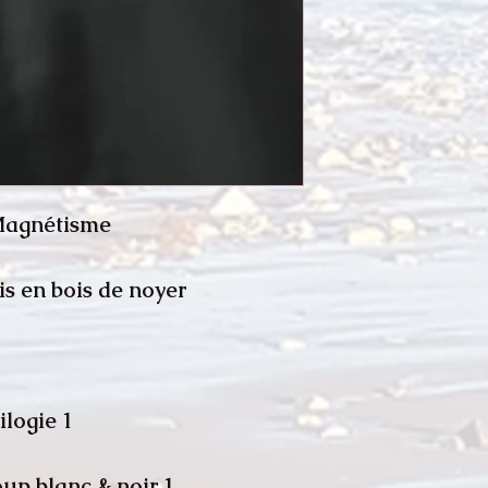
 Magnétisme
s en bois de noyer.
1 médaillon protection trilogie.
1 médaillon protection loup blanc & noir.