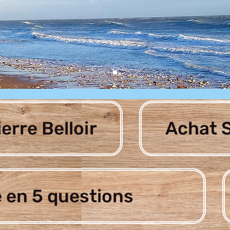
ierre Belloir
Achat S
 en 5 questions