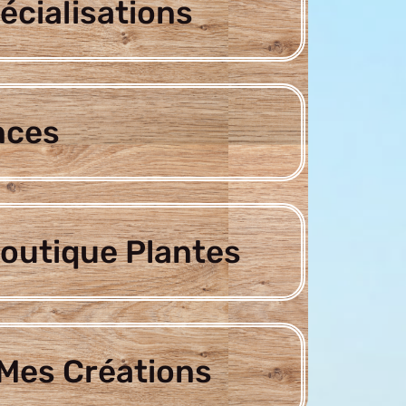
écialisations
nces
outique Plantes
Mes Créations