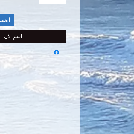
أضِف 
اشترِ الآن