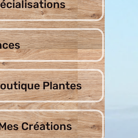
écialisations
nces
outique Plantes
Mes Créations