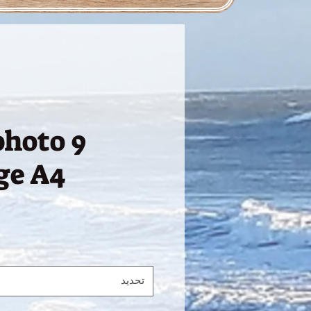
photo 9
ge A4
تحديد