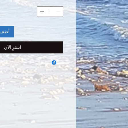
أضِف 
اشترِ الآن