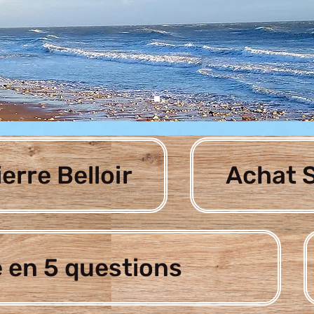
ierre Belloir
Achat S
 en 5 questions