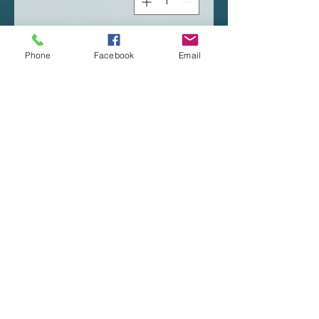
أضِف إلى العربة
Phone
Facebook
Email
اشترِ الآن
Deux modèles de cadre
au choix.
Noir Doré verre.
Bois plexi.
©2019 by Pierre Magnétisme. Proudly
created with Wix.com
Mentions Légales