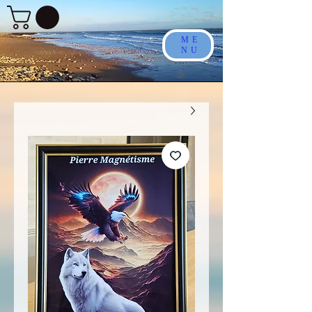
ME
NU