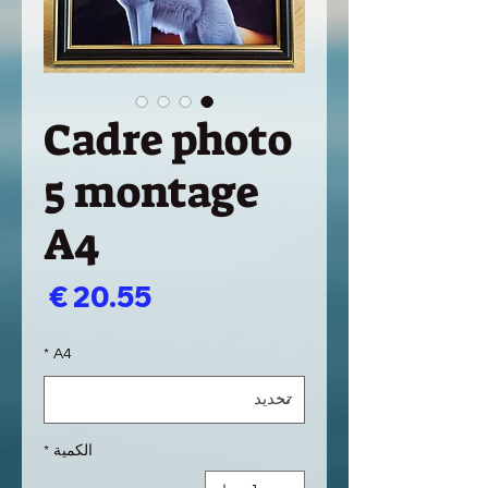
Cadre photo
5 montage
A4
السع
*
A4
الكمية
*