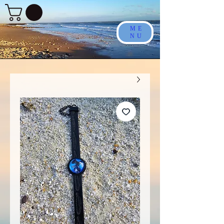
ME
NU