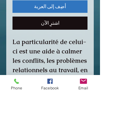
أضِف إلى العربة
اشترِ الآن
La particularité de celui-
ci est une aide à calmer
les conflits, les problèmes
relationnels au travail, en
famille.
Phone
Facebook
Email
Choisissez votre
déclinaison sur
commande ( couleur du
bracelet noir ou rouge et
du support noir ou acier)