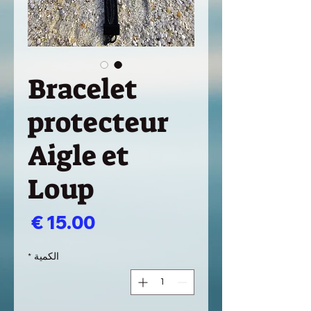
Bracelet
protecteur
Aigle et
Loup
السع
الكمية
*