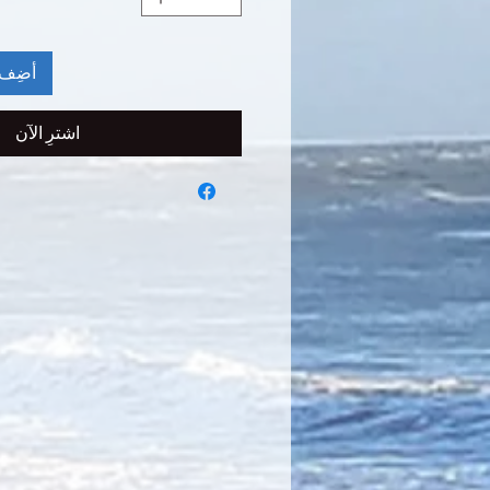
أضِف 
اشترِ الآن