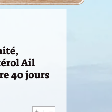
ité,
érol Ail
re 40 jours