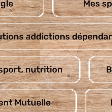
gle
Mes sp
utions addictions dépenda
sport, nutrition
B
nt Mutuelle