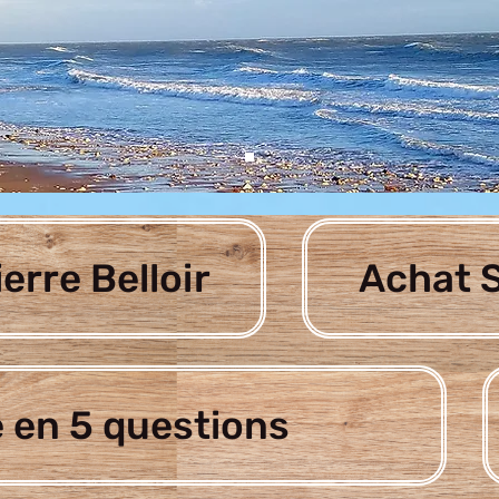
ierre Belloir
Achat S
 en 5 questions