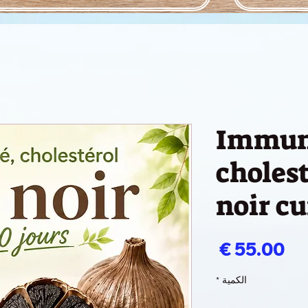
Immun
cholest
noir cu
السعر
الكمية
*